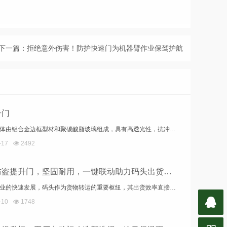
下一篇：
拒绝意外伤害！防护快速门为机器臂作业保驾护航
升门
透明提升门体由铝合金边框型材和聚碳酸脂玻璃组成，具有高透光性，抗冲击力强是普通玻璃的100 倍。通体全透明视窗使建筑内部更加明亮、通透，达到与陈列橱窗一样的效果，室外对室内的展示一目了然。安装后使陈列室、展厅等建筑内部采光充足、通透豁达，使参观者漫步其中心情舒畅。
-17
2492
工业级防盗提升门，坚固耐用，一键联动助力码头出货效率升级
随着物流行业的快速发展，码头作为货物转运的重要枢纽，其出货效率直接关系到整个物流链的顺畅性。在这样的背景下，工业级提升门的一键联动功能在码头出货口的应用，以其坚固耐用、便捷省力的特点，为码头作业带来了革命性的改变。下文为您拓展解析该产品的特点
-10
1748