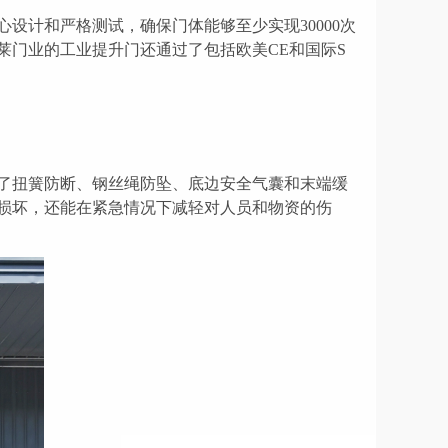
心设计和严格测试，确保门体能够至少实现
30000次
莱门业
的工业提升门还通过了包括欧美
CE和
国际
S
了扭簧防断、钢丝绳防坠、底边安全气囊和末端缓
损坏，还能在紧急情况下减轻对人员和
物资
的伤