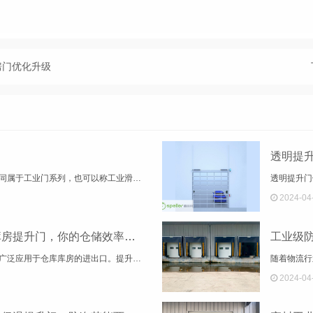
房门优化升级
透明提
转弯提升门、工业滑升门和工业提升门同属于工业门系列，也可以称工业滑升门为自动滑升门，电动滑升门等,工业提升门广泛用于医药、食品、电子、印刷、超市等洁净度要求高的厂房，具有外形美观、安全可靠、开启平稳、低噪音、密封与保温性能良好、节省空间及提高效率等特征，因此适用于各种建筑物的用门。
2024-04
现代仓储管理大揭秘：仓库库房提升门，你的仓储效率升级神器！
提升门作为一种灵活、实用的门类，被广泛应用于仓库库房的进出口。提升门的特点是沿着轨道上下滑升，可转弯也可垂直提升，根据库房的安装条件进行选择，灵活性很大。本文将介绍提升门在仓库库房中的应用及其优势。 提升门作为一种灵活、实用的门类，被广泛应用于仓库库房的进出口。提升门的特点是沿着轨道上下滑升，可转弯也可垂直提升，根据库房的安装条件进行选择，灵活性很大。本文将介绍提升门在仓库库房中的应用及其优势。
2024-04