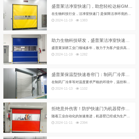
盛普莱洁净室快速门，助您轻松达标GMP标准！
在生物科技行业，洁净室快速门 是保障洁净环境的重要设施。盛普莱快速门以高气密、高速开闭和智能化设计，助力企业轻松达标GMP、GB 50591-2010等行业标准。如果您需要一款可靠的洁净室快速门，盛普莱是您的理想之选！
2024-11-19
1383
助力生物科技研发，盛普莱洁净室快速门守护无菌环境
盛普莱深耕工业门领域多年，致力于为客户提供高效、智能、可靠的门体解决方案。在生物科技这一高技术含量的行业，我们的产品以出色性能和个性化服务，赢得了众多客户的信赖。如果您的实验室或生产车间需要提升洁净环境管理水平，选择盛普莱洁净室快速门，便是迈向高效与安全的重要一步。
2024-11-19
1282
盛普莱保温型快速卷帘门：制药厂冷库的温控节能利器
在制药厂冷库等对温度要求严格的环境中，温控和节能是不可忽视的关键因素。普通的工业门在这些领域的应用常常存在一些不足之处，无法满足高效、精准的温控需求，甚至可能影响到产品质量和生产效率。为了确保制药过程中的恒温要求和冷链运输的高效流转，保温型...
2024-11-13
1102
拒绝意外伤害！防护快速门为机器臂作业保驾护航
随着工业自动化的加速推进，机器臂已经成为生产线上的核心力量，帮助企业提高效率和精准度。然而，在高速运作和精密操作的背后，安全问题日益突出，尤其是机器臂作业时与人员、设备和环境的相互作用，可能带来一系列风险。因此，为了确保安全与生产线的顺畅运行，防护快速门快速的应用变得尤为关键。
2024-11-11
2394