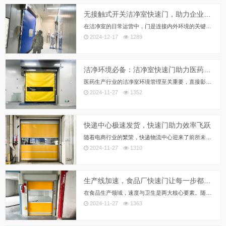
无接触式开关洁净室快速门，助力企业洁净室轻松打造ISO8标准
在洁净室的日常运营中，门是连接内外环境的关键部分，其开关方式直接关系到洁净度的保持。传统手动开关门方式不仅操作繁琐，还容易成为污染源，影响洁净室环境。随着ISO8等洁净标准的提高，企业对洁净室门的要求也日益严格。为此，无接触式开关洁净室快速门应运而生，成为现代洁净室建设的优选方案。
2024-12-17
1289
洁净环境必备：洁净室快速门助力医药厂无尘生产
医药生产行业的洁净室环境管理至关重要，直接影响产品质量与安全。传统快速门在洁净室应用中，因密封性、洁净性和耐用性不足，难以满足医药厂的高标准需求。盛普莱洁净室快速门应运而生，凭借卓越性能，成为医药厂无尘生产和高效作业的优选。
2024-11-27
1352
快递中心极速发货，快速门助力效率飞跃
随着电商行业的繁荣，快递物流中心迎来了前所未有的业务高峰，特别是在“双十一”等促销活动期间，物流效率与物品安全成为核心挑战。传统卷帘门虽能满足基本需求，但在现代化物流作业加速的背景下，其不足日益凸显。盛普莱快速门应运而生，成为快递物流中心提升效率与安全不错的选择。
2024-11-27
1310
生产线加速，食品厂快速门让每一步都更清洁
在食品生产领域，速度与卫生是两大核心要素。随着生产线加速及产能提升，如何在高效生产中保持环境的洁净与安全，成为食品厂商面临的重大挑战。传统卷帘门虽有其应用场景，但在快速响应、温度控制及卫生保持方面难以满足现代食品车间的严苛标准。盛普莱快速门，作为一种创新的工业门解决方案，正逐渐成为食品厂车间的优选。
2024-11-27
1363