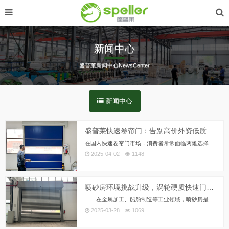
新闻中心
盛普莱新闻中心NewsCenter
新闻中心
盛普莱快速卷帘门：告别高价外资低质国产厂家，国产性价比之选
在国内快速卷帘门市场，消费者常常面临两难选择：要么选择价格高昂的外资品牌，要么选择质量参差不齐的低价国产厂家。外资品牌虽然品质好，但其高昂的价格让许多企业望而却步。而国内一些低价厂家，为了追求利润，往往在材料和工艺上偷工减料，导致产品质量不稳定，售后服务也难以保证。
2025-04-02
1148
喷砂房环境挑战升级，涡轮硬质快速门如何破解粉尘与效率难题？
在金属加工、船舶制造等工业领域，喷砂房是表面处理工艺的核心场所。然而，高浓度粉尘、频繁物料运输、防爆安全等问题，让传统工业门难以应对。如何选择一扇既能隔绝污染、提升效率，又能确保安全的门？涡轮硬质快速门凭借其独特设计，正成为喷砂房升级的...
2025-03-28
1069