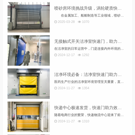
喷砂房环境挑战升级，涡轮硬质快速门如何破解粉尘与效率难题？
在金属加工、船舶制造等工业领域，喷砂房是表面处理工艺的核心场所。然而，高浓度粉尘、频繁物料运输、防爆安全等问题，让传统工业门难以应对。如何选择一扇既能隔绝污染、提升效率，又能确保安全的门？涡轮硬质快速门凭借其独特设计，正成为喷砂房升级的...
2025-03-28
1070
无接触式开关洁净室快速门，助力企业洁净室轻松打造ISO8标准
在洁净室的日常运营中，门是连接内外环境的关键部分，其开关方式直接关系到洁净度的保持。传统手动开关门方式不仅操作繁琐，还容易成为污染源，影响洁净室环境。随着ISO8等洁净标准的提高，企业对洁净室门的要求也日益严格。为此，无接触式开关洁净室快速门应运而生，成为现代洁净室建设的优选方案。
2024-12-17
1292
洁净环境必备：洁净室快速门助力医药厂无尘生产
医药生产行业的洁净室环境管理至关重要，直接影响产品质量与安全。传统快速门在洁净室应用中，因密封性、洁净性和耐用性不足，难以满足医药厂的高标准需求。盛普莱洁净室快速门应运而生，凭借卓越性能，成为医药厂无尘生产和高效作业的优选。
2024-11-27
1354
快递中心极速发货，快速门助力效率飞跃
随着电商行业的繁荣，快递物流中心迎来了前所未有的业务高峰，特别是在“双十一”等促销活动期间，物流效率与物品安全成为核心挑战。传统卷帘门虽能满足基本需求，但在现代化物流作业加速的背景下，其不足日益凸显。盛普莱快速门应运而生，成为快递物流中心提升效率与安全不错的选择。
2024-11-27
1310