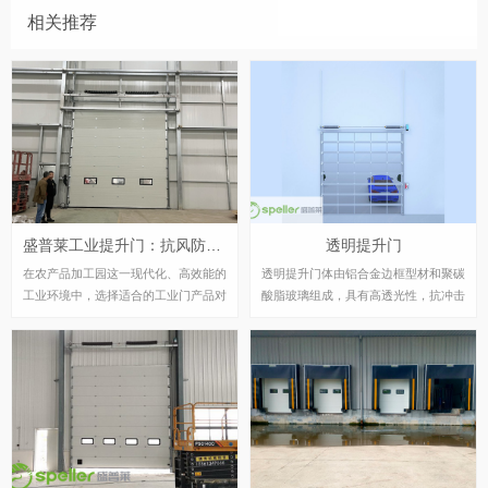
相关推荐
盛普莱工业提升门：抗风防盗，稳定安全农产品加工园用门优选
透明提升门
在农产品加工园这一现代化、高效能的
透明提升门体由铝合金边框型材和聚碳
工业环境中，选择适合的工业门产品对
酸脂玻璃组成，具有高透光性，抗冲击
于保障生产安全、提高运营效率至关重
力强是普通玻璃的100 倍。通体全透明
要。近年来，工业提升门凭借其独特的
视窗使建筑内部更加明亮、通透，达到
优势，逐渐成为了众多企业的优选。本
与陈列橱窗一样的效果，室外对室内的
文将重点探讨工业提升门在抗风防盗性
展示一目了然。安装后使陈列室、展厅
能、经久耐用稳定地运行以及齐全的安
等建筑内部采光充足、通透豁达，使参
全装置等方面的显著优势。
观者漫步其中心情舒畅。