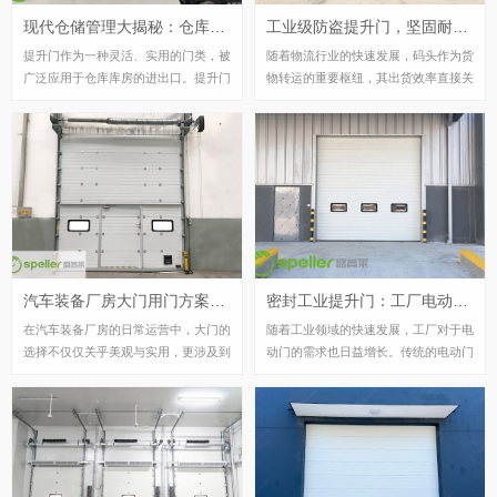
现代仓储管理大揭秘：仓库库房提升门，你的仓储效率升级神器！
工业级防盗提升门，坚固耐用，一键联动助力码头出货效率升级
提升门作为一种灵活、实用的门类，被
随着物流行业的快速发展，码头作为货
广泛应用于仓库库房的进出口。提升门
物转运的重要枢纽，其出货效率直接关
的特点是沿着轨道上下滑升，可转弯也
系到整个物流链的顺畅性。在这样的背
可垂直提升，根据库房的安装条件进行
景下，工业级提升门的一键联动功能在
选择，灵活性很大。本文将介绍提升门
码头出货口的应用，以其坚固耐用、便
在仓库库房中的应用及其优势。 提升
捷省力的特点，为码头作业带来了革命
门作为一种灵活、实用的门类，被广泛
性的改变。下文为您拓展解析该产品的
应用于仓库库房的进出口。提升门的特
特点
点是沿着轨道上下滑升，可转弯也可垂
直提升，根据库房的安装条件进行选
择，灵活性很大。本文将介绍提升门在
汽车装备厂房大门用门方案：保温提升门，防盗节能两不误
密封工业提升门：工厂电动门改造新选择，抗风保温更节能
仓库库房中的应用及其优势。
在汽车装备厂房的日常运营中，大门的
随着工业领域的快速发展，工厂对于电
选择不仅仅关乎美观与实用，更涉及到
动门的需求也日益增长。传统的电动门
厂房的保温、防盗以及节能等多方面的
虽然在一定程度上满足了基本的开关需
需求。为此，我们盛普莱门业厂家推荐
求，但在密封性和保温性方面却存在着
采用保温提升门作为汽车装备厂房大门
明显的不足。为了解决这个问题，密封
的理想方案，它能够在满足厂房日常进
工业提升门应运而生，成为了工厂电动
出的同时，实现防盗与节能的双重保
门改造的新选择。
证。