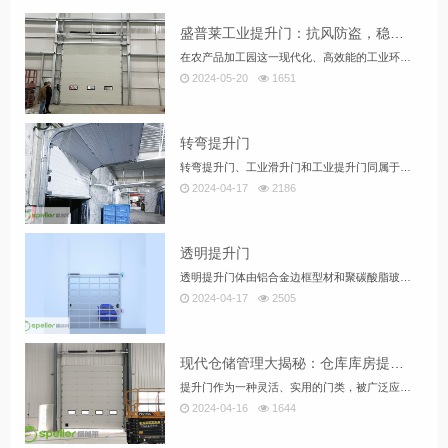
盛普莱工业提升门：抗风防盗，稳定安全农产品加工园用门优选
在农产品加工园这一现代化、高效能的工业环境中，选择适合的工业门产品对于保障生产安全、提高运营效率至关重要。近年来，工业提升门凭借其独特的优势，逐渐成为了众多企业的优选。本文将重点探讨工业提升门在抗风防盗性能、经久耐用稳定地运行以及齐全的安全装置等方面的显著优势。
2024-05-20
1651
转弯提升门
转弯提升门、工业滑升门和工业提升门同属于工业门系列，也可以称工业滑升门为自动滑升门，电动滑升门等,工业提升门广泛用于医药、食品、电子、印刷、超市等洁净度要求高的厂房，具有外形美观、安全可靠、开启平稳、低噪音、密封与保温性能良好、节省空间及提高效率等特征，因此适用于各种建筑物的用门。
2024-04-17
2186
透明提升门
透明提升门体由铝合金边框型材和聚碳酸脂玻璃组成，具有高透光性，抗冲击力强是普通玻璃的100 倍。通体全透明视窗使建筑内部更加明亮、通透，达到与陈列橱窗一样的效果，室外对室内的展示一目了然。安装后使陈列室、展厅等建筑内部采光充足、通透豁达，使参观者漫步其中心情舒畅。
2024-04-17
2505
现代仓储管理大揭秘：仓库库房提升门，你的仓储效率升级神器！
提升门作为一种灵活、实用的门类，被广泛应用于仓库库房的进出口。提升门的特点是沿着轨道上下滑升，可转弯也可垂直提升，根据库房的安装条件进行选择，灵活性很大。本文将介绍提升门在仓库库房中的应用及其优势。 提升门作为一种灵活、实用的门类，被广泛应用于仓库库房的进出口。提升门的特点是沿着轨道上下滑升，可转弯也可垂直提升，根据库房的安装条件进行选择，灵活性很大。本文将介绍提升门在仓库库房中的应用及其优势。
2024-04-16
1644