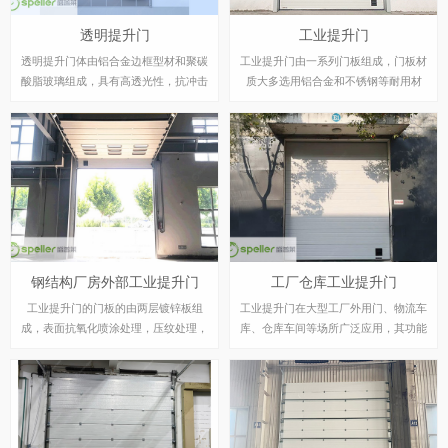
升，开启关闭轻快，低噪音，高强度，
透明提升门
工业提升门
具有完整的密封结构和性能。不占用房
内的空间，大门可完全敞开。厚度达到
透明提升门体由铝合金边框型材和聚碳
工业提升门由一系列门板组成，门板材
40mm的高质量的夹芯式门板提供了极
酸脂玻璃组成，具有高透光性，抗冲击
质大多选用铝合金和不锈钢等耐用材
好的保温性能。连同许多可选择的操作
力强是普通玻璃的100 倍。通体全透明
料，开启时沿轨道上升，他在外观结构
以及配件，可以满足需要坚固、快速，
视窗使建筑内部更加明亮、通透，达到
上设计气派、使用时简便快速；其中较
以及能节省空间的工业房屋外墙用门的
与陈列橱窗一样的效果，室外对室内的
大尺寸的工业提升门稳定、壮观、快速
客户的要求。
展示一目了然。安装后使陈列室、展厅
的运行状态更能带给人们强烈的视觉冲
等建筑内部采光充足、通透豁达，使参
击。
观者漫步其中心情舒畅。
钢结构厂房外部工业提升门
工厂仓库工业提升门
工业提升门的门板的由两层镀锌板组
工业提升门在大型工厂外用门、物流车
成，表面抗氧化喷涂处理，压纹处理，
库、仓库车间等场所广泛应用，其功能
灰尘不易堆积，内部填充高密度聚氨酯
及优势深受人们喜欢。工业提升门的功
泡沫。工业提升门具有保温隔音，门板
能防尘，抗风，保温，密封，美观大方
间的密封性确保其隔热绝缘，预防避免
等优点，根据提升运行方式分类为: 标
水浸，防止尘土等，并具备隔热保温功
准提升门、垂直提升门、高位提升门、
能。四周橡胶套密封增加了密封性能，
斜角提升门等方式，工业提升门能够适
有效的防止门外部冷热空气交换流失，
应不同的建筑厂房，安装方式简单。工