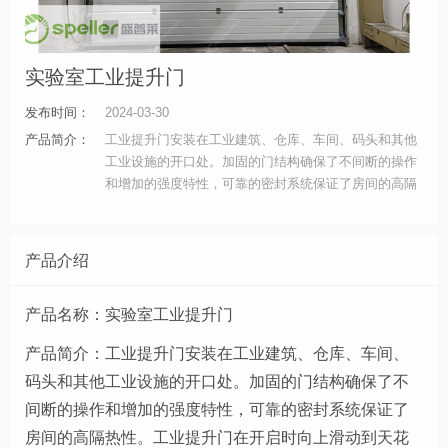
实验室工业提升门
发布时间：
2024-03-30
产品简介：
工业提升门安装在工业建筑、仓库、车间、码头和其他
工业设施的开口处。加固的门结构确保了不间断的操作
和增加的强度特性，可靠的密封系统保证了房间的高隔
热性。工业提升门在开启时向上滑动到天花板下，不占
用屋内任何空间，使得门洞完全地敞开。高质量的夹芯
式门板提供了极好的绝缘性能，成为最受广大用户欢迎
产品介绍
的工业厂房外用门。工业提升门，其门体沿固定的轨道
提升，开启关闭轻快，低噪音，高强度，具有完整的密
产品名称：实验室工业提升门
封结构和性能。不占用房内的空间，大门可完全敞开。
厚度达到40mm的高质量的夹芯式门板提供了极好的保
产品简介：
工业提升门安装在工业建筑、仓库、车间、
温性能。连同许多可选择的操作以及配件，可以满足需
码头和其他工业设施的开口处。加固的门结构确保了不
要坚固、快速，以及能节省空间的工业房屋外墙用门的
客户的要求。
间断的操作和增加的强度特性，可靠的密封系统保证了
房间的高隔热性。
工业
提
升门在开启时向上滑动到天花