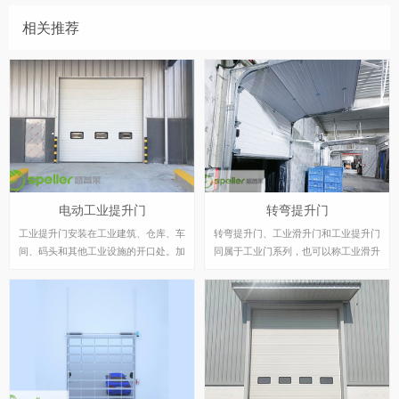
相关推荐
电动工业提升门
转弯提升门
工业提升门安装在工业建筑、仓库、车
转弯提升门、工业滑升门和工业提升门
间、码头和其他工业设施的开口处。加
同属于工业门系列，也可以称工业滑升
固的门结构确保了不间断的操作和增加
门为自动滑升门，电动滑升门等,工业
的强度特性，可靠的密封系统保证了房
提升门广泛用于医药、食品、电子、印
间的高隔热性。工业提升门在开启时向
刷、超市等洁净度要求高的厂房，具有
上滑动到天花板下，不占用屋内任何空
外形美观、安全可靠、开启平稳、低噪
间，使得门洞完全地敞开。高质量的夹
音、密封与保温性能良好、节省空间及
芯式门板提供了极好的绝缘性能，成为
提高效率等特征，因此适用于各种建筑
最受广大用户欢迎的工业厂房外用门。
物的用门。
工业提升门，其门体沿固定的轨道提