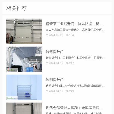
相关推荐
盛普莱工业提升门：抗风防盗，稳定安全农产品加工园用门优选
在农产品加工园这一现代化、高效能的工业环境中，选择适合的工业门产品对于保障生产安全、提高运营效率至关重要。近年来，工业提升门凭借其独特的优势，逐渐成为了众多企业的优选。本文将重点探讨工业提升门在抗风防盗性能、经久耐用稳定地运行以及齐全的安全装置等方面的显著优势。
2024-05-20
1643
转弯提升门
转弯提升门、工业滑升门和工业提升门同属于工业门系列，也可以称工业滑升门为自动滑升门，电动滑升门等,工业提升门广泛用于医药、食品、电子、印刷、超市等洁净度要求高的厂房，具有外形美观、安全可靠、开启平稳、低噪音、密封与保温性能良好、节省空间及提高效率等特征，因此适用于各种建筑物的用门。
2024-04-17
2173
透明提升门
透明提升门体由铝合金边框型材和聚碳酸脂玻璃组成，具有高透光性，抗冲击力强是普通玻璃的100 倍。通体全透明视窗使建筑内部更加明亮、通透，达到与陈列橱窗一样的效果，室外对室内的展示一目了然。安装后使陈列室、展厅等建筑内部采光充足、通透豁达，使参观者漫步其中心情舒畅。
2024-04-17
2493
现代仓储管理大揭秘：仓库库房提升门，你的仓储效率升级神器！
提升门作为一种灵活、实用的门类，被广泛应用于仓库库房的进出口。提升门的特点是沿着轨道上下滑升，可转弯也可垂直提升，根据库房的安装条件进行选择，灵活性很大。本文将介绍提升门在仓库库房中的应用及其优势。 提升门作为一种灵活、实用的门类，被广泛应用于仓库库房的进出口。提升门的特点是沿着轨道上下滑升，可转弯也可垂直提升，根据库房的安装条件进行选择，灵活性很大。本文将介绍提升门在仓库库房中的应用及其优势。