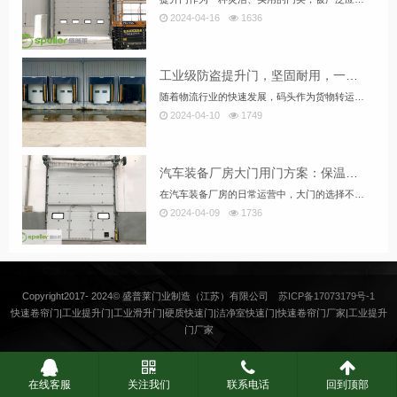
2024-04-16
1636
工业级防盗提升门，坚固耐用，一键联动助力码头出货效率升级
随着物流行业的快速发展，码头作为货物转运的重要枢纽，其出货效率直接关系到整个物流链的顺畅性。在这样的背景下，工业级提升门的一键联动功能在码头出货口的应用，以其坚固耐用、便捷省力的特点，为码头作业带来了革命性的改变。下文为您拓展解析该产品的特点
2024-04-10
1749
汽车装备厂房大门用门方案：保温提升门，防盗节能两不误
在汽车装备厂房的日常运营中，大门的选择不仅仅关乎美观与实用，更涉及到厂房的保温、防盗以及节能等多方面的需求。为此，我们盛普莱门业厂家推荐采用保温提升门作为汽车装备厂房大门的理想方案，它能够在满足厂房日常进出的同时，实现防盗与节能的双重保证。
2024-04-09
1736
Copyright2017- 2024© 盛普莱门业制造（江苏）有限公司
苏ICP备17073179号-1
快速卷帘门|工业提升门|工业滑升门|硬质快速门|洁净室快速门|快速卷帘门厂家|工业提升
门厂家
在线客服
关注我们
联系电话
回到顶部