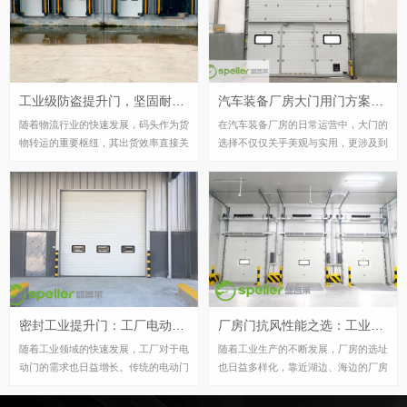
等建筑内部采光充足、通透豁达，使参
门作为一种灵活、实用的门类，被广泛
观者漫步其中心情舒畅。
应用于仓库库房的进出口。提升门的特
点是沿着轨道上下滑升，可转弯也可垂
直提升，根据库房的安装条件进行选
择，灵活性很大。本文将介绍提升门在
工业级防盗提升门，坚固耐用，一键联动助力码头出货效率升级
汽车装备厂房大门用门方案：保温提升门，防盗节能两不误
仓库库房中的应用及其优势。
随着物流行业的快速发展，码头作为货
在汽车装备厂房的日常运营中，大门的
物转运的重要枢纽，其出货效率直接关
选择不仅仅关乎美观与实用，更涉及到
系到整个物流链的顺畅性。在这样的背
厂房的保温、防盗以及节能等多方面的
景下，工业级提升门的一键联动功能在
需求。为此，我们盛普莱门业厂家推荐
码头出货口的应用，以其坚固耐用、便
采用保温提升门作为汽车装备厂房大门
捷省力的特点，为码头作业带来了革命
的理想方案，它能够在满足厂房日常进
性的改变。下文为您拓展解析该产品的
出的同时，实现防盗与节能的双重保
特点
证。
密封工业提升门：工厂电动门改造新选择，抗风保温更节能
厂房门抗风性能之选：工业提升门与硬质快速门
随着工业领域的快速发展，工厂对于电
随着工业生产的不断发展，厂房的选址
动门的需求也日益增长。传统的电动门
也日益多样化，靠近湖边、海边的厂房
虽然在一定程度上满足了基本的开关需
因其交通便利、环境优美等特点而受到
求，但在密封性和保温性方面却存在着
青睐。然而，这样的地理位置也带来了