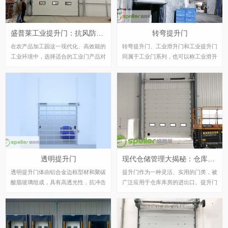
盛普莱工业提升门：抗风防盗，稳定安全农产品加工园用门优选
转弯提升门
在农产品加工园这一现代化、高效能的
转弯提升门、工业滑升门和工业提升门
工业环境中，选择适合的工业门产品对
同属于工业门系列，也可以称工业滑升
于保障生产安全、提高运营效率至关重
门为自动滑升门，电动滑升门等,工业
要。近年来，工业提升门凭借其独特的
提升门广泛用于医药、食品、电子、印
优势，逐渐成为了众多企业的优选。本
刷、超市等洁净度要求高的厂房，具有
文将重点探讨工业提升门在抗风防盗性
外形美观、安全可靠、开启平稳、低噪
能、经久耐用稳定地运行以及齐全的安
音、密封与保温性能良好、节省空间及
全装置等方面的显著优势。
提高效率等特征，因此适用于各种建筑
物的用门。
透明提升门
现代仓储管理大揭秘：仓库库房提升门，你的仓储效率升级神器！
透明提升门体由铝合金边框型材和聚碳
提升门作为一种灵活、实用的门类，被
酸脂玻璃组成，具有高透光性，抗冲击
广泛应用于仓库库房的进出口。提升门
力强是普通玻璃的100 倍。通体全透明
的特点是沿着轨道上下滑升，可转弯也
视窗使建筑内部更加明亮、通透，达到
可垂直提升，根据库房的安装条件进行
与陈列橱窗一样的效果，室外对室内的
选择，灵活性很大。本文将介绍提升门
展示一目了然。安装后使陈列室、展厅
在仓库库房中的应用及其优势。 提升