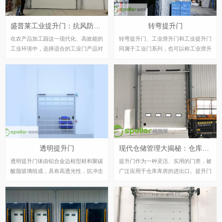
盛普莱工业提升门：抗风防盗，稳定安全农产品加工园用门优选
转弯提升门
在农产品加工园这一现代化、高效能的
转弯提升门、工业滑升门和工业提升门
工业环境中，选择适合的工业门产品对
同属于工业门系列，也可以称工业滑升
于保障生产安全、提高运营效率至关重
门为自动滑升门，电动滑升门等,工业
要。近年来，工业提升门凭借其独特的
提升门广泛用于医药、食品、电子、印
优势，逐渐成为了众多企业的优选。本
刷、超市等洁净度要求高的厂房，具有
文将重点探讨工业提升门在抗风防盗性
外形美观、安全可靠、开启平稳、低噪
能、经久耐用稳定地运行以及齐全的安
音、密封与保温性能良好、节省空间及
全装置等方面的显著优势。
提高效率等特征，因此适用于各种建筑
物的用门。
透明提升门
现代仓储管理大揭秘：仓库库房提升门，你的仓储效率升级神器！
透明提升门体由铝合金边框型材和聚碳
提升门作为一种灵活、实用的门类，被
酸脂玻璃组成，具有高透光性，抗冲击
广泛应用于仓库库房的进出口。提升门
力强是普通玻璃的100 倍。通体全透明
的特点是沿着轨道上下滑升，可转弯也
视窗使建筑内部更加明亮、通透，达到
可垂直提升，根据库房的安装条件进行
与陈列橱窗一样的效果，室外对室内的
选择，灵活性很大。本文将介绍提升门
展示一目了然。安装后使陈列室、展厅
在仓库库房中的应用及其优势。 提升
等建筑内部采光充足、通透豁达，使参
门作为一种灵活、实用的门类，被广泛