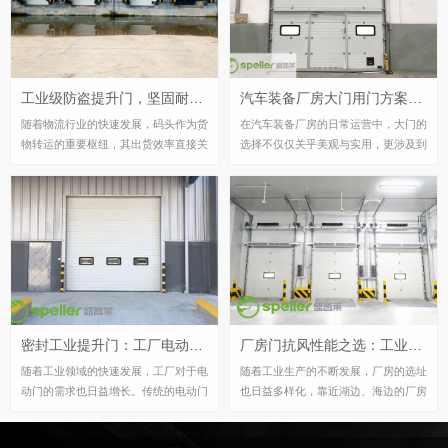
观者漫步其中心情舒畅。
应用于仓库库房的进出口。提升门的特
点是沿着轨道上下滑升，可转弯也可垂
直提升，根据库房的安装条件进行选
择，灵活性很大。本文将介绍提升门在
工业级防盗提升门，坚固耐用，一键联动助力码头出货效率升级
汽车装备厂房大门用门方案：保温提升门，防盗节能两不误
仓库库房中的应用及其优势。
随着物流行业的快速发展，码头作为货
在汽车装备厂房的日常运营中，大门的
物转运的重要枢纽，其出货效率直接关
选择不仅仅关乎美观与实用，更涉及到
系到整个物流链的顺畅性。在这样的背
厂房的保温、防盗以及节能等多方面的
景下，工业级提升门的一键联动功能在
需求。为此，我们盛普莱门业厂家推荐
码头出货口的应用，以其坚固耐用、便
采用保温提升门作为汽车装备厂房大门
捷省力的特点，为码头作业带来了革命
的理想方案，它能够在满足厂房日常进
性的改变。下文为您拓展解析该产品的
出的同时，实现防盗与节能的双重保
特点
证。
密封工业提升门：工厂电动门改造新选择，抗风保温更节能
厂房门抗风性能之选：工业提升门与硬质快速门
随着工业领域的快速发展，工厂对于电
随着工业生产的不断发展，厂房的选址
动门的需求也日益增长。传统的电动门
也日益多样化，靠近湖边、海边的厂房
虽然在一定程度上满足了基本的开关需
因其交通便利、环境优美等特点而受到
求，但在密封性和保温性方面却存在着
青睐。然而，这样的地理位置也带来了