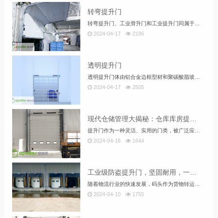
转弯提升门
转弯提升门、工业滑升门和工业提升门同属于工业门系列，也可以称工业滑升门为自动滑升门，电动滑升门等,工业提升门广泛用于医药、食品、电子、印刷、超市等洁净度要求高的厂房，具有外形美观、安全可靠、开启平稳、低噪音、密封与保温性能良好、节省空间及提高效率等特征，因此适用于各种建筑物的用门。
2024-04-17
2186
透明提升门
透明提升门体由铝合金边框型材和聚碳酸脂玻璃组成，具有高透光性，抗冲击力强是普通玻璃的100 倍。通体全透明视窗使建筑内部更加明亮、通透，达到与陈列橱窗一样的效果，室外对室内的展示一目了然。安装后使陈列室、展厅等建筑内部采光充足、通透豁达，使参观者漫步其中心情舒畅。
2024-04-17
2505
现代仓储管理大揭秘：仓库库房提升门，你的仓储效率升级神器！
提升门作为一种灵活、实用的门类，被广泛应用于仓库库房的进出口。提升门的特点是沿着轨道上下滑升，可转弯也可垂直提升，根据库房的安装条件进行选择，灵活性很大。本文将介绍提升门在仓库库房中的应用及其优势。 提升门作为一种灵活、实用的门类，被广泛应用于仓库库房的进出口。提升门的特点是沿着轨道上下滑升，可转弯也可垂直提升，根据库房的安装条件进行选择，灵活性很大。本文将介绍提升门在仓库库房中的应用及其优势。
2024-04-16
1644
工业级防盗提升门，坚固耐用，一键联动助力码头出货效率升级
随着物流行业的快速发展，码头作为货物转运的重要枢纽，其出货效率直接关系到整个物流链的顺畅性。在这样的背景下，工业级提升门的一键联动功能在码头出货口的应用，以其坚固耐用、便捷省力的特点，为码头作业带来了革命性的改变。下文为您拓展解析该产品的特点
2024-04-10
1755