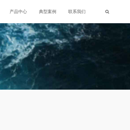
产品中心
典型案例
联系我们